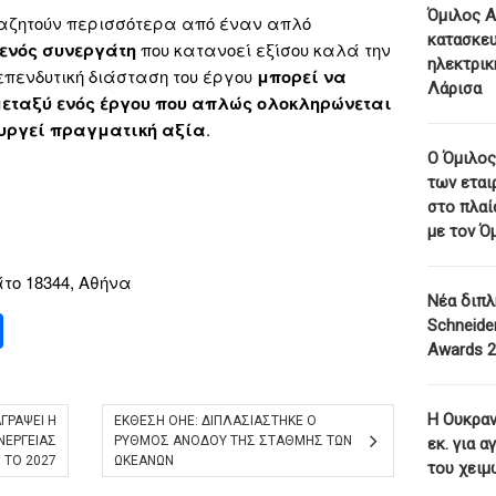
Όμιλος Α
ναζητούν περισσότερα από έναν απλό
κατασκε
 ενός συνεργάτη
που κατανοεί εξίσου καλά την
ηλεκτρικ
 επενδυτική διάσταση του έργου
μπορεί να
Λάρισα
μεταξύ ενός έργου που απλώς ολοκληρώνεται
ουργεί πραγματική αξία
.
Ο Όμιλος
των εται
στο πλαί
με τον Ό
το 18344, Αθήνα
Νέα διπλ
dIn
ail
Share
Schneider
Awards 
Η Ουκραν
ΓΡΑΨΕΙ Η
ΕΚΘΕΣΗ ΟΗΕ: ΔΙΠΛΑΣΙΑΣΤΗΚΕ Ο
ΝΕΡΓΕΙΑΣ
ΡΥΘΜΟΣ ΑΝΟΔΟΥ ΤΗΣ ΣΤΑΘΜΗΣ ΤΩΝ
εκ. για 
Ι ΤΟ 2027
ΩΚΕΑΝΩΝ
του χειμ