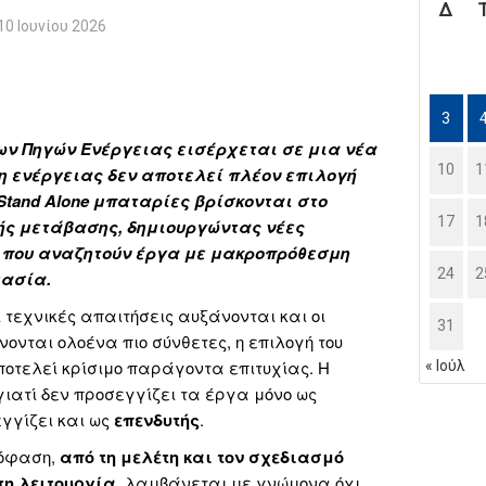
Δ
10 Ιουνίου 2026
3
ν Πηγών Ενέργειας εισέρχεται σε μια νέα
10
1
η ενέργειας δεν αποτελεί πλέον επιλογή
Stand
Alone
μπαταρίες βρίσκονται στο
17
1
κής μετάβασης, δημιουργώντας νέες
ς που αναζητούν έργα με μακροπρόθεσμη
24
2
μασία.
 τεχνικές απαιτήσεις αυξάνονται και οι
31
ονται ολοένα πιο σύνθετες, η επιλογή του
οτελεί κρίσιμο παράγοντα επιτυχίας. Η
« Ιούλ
γιατί δεν προσεγγίζει τα έργα μόνο ως
γγίζει και ως
επενδυτής
.
πόφαση,
από τη μελέτη και τον σχεδιασμό
τη λειτουργία
, λαμβάνεται με γνώμονα όχι