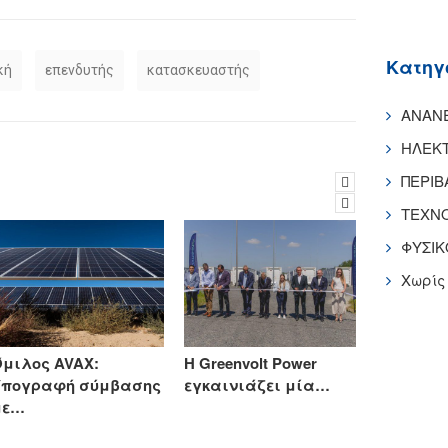
Kατηγ
κή
επενδυτής
κατασκευαστής
ΑΝΑΝΕ
ΗΛΕΚ
ΠΕΡΙ
ΤΕΧΝ
ΦΥΣΙΚ
Χωρίς
Όμιλος AVAX:
Η Greenvolt Power
Φωτοβολ
Υπογραφή σύμβασης
εγκαινιάζει μία…
σταθμό 4
με…