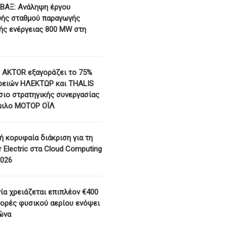
ΒΑΞ: Ανάληψη έργου
υής σταθμού παραγωγής
ής ενέργειας 800 ΜW στη
 AKTOR εξαγοράζει το 75%
ρειών ΗΛΕΚΤΩΡ και THALIS
σιο στρατηγικής συνεργασίας
μιλο ΜΟΤΟΡ ΟΪΛ
ή κορυφαία διάκριση για τη
 Electric στα Cloud Computing
2026
ία χρειάζεται επιπλέον €400
αγορές φυσικού αερίου ενόψει
ώνα