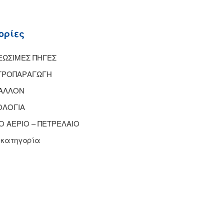
ορίες
ΩΣΙΜΕΣ ΠΗΓΕΣ
ΤΡΟΠΑΡΑΓΩΓΗ
ΒΑΛΛΟΝ
ΟΛΟΓΙΑ
Ο ΑΕΡΙΟ – ΠΕΤΡΕΛΑΙΟ
 κατηγορία
ταϊκό
Στρατηγική
Πεκίνο: Παρουσί
,6 MW στο…
συνεργασία ESET
σχεδίου για την
και Ομίλου…