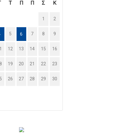
Τ
Τ
Π
Π
Σ
Κ
1
2
5
7
8
9
4
6
1
12
13
14
15
16
8
19
20
21
22
23
5
26
27
28
29
30