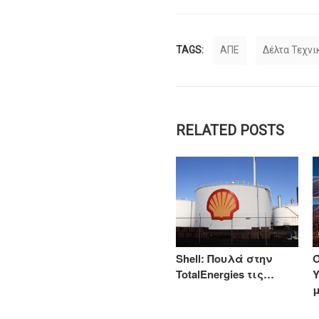
TAGS:
ΑΠΕ
Δέλτα Τεχνι
RELATED POSTS
Η FARIA Renewables
Shell: Πουλά στην
προχώρησε στην…
TotalEnergies τις…